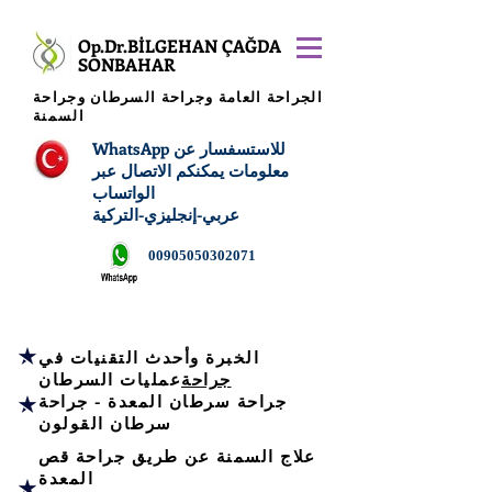
Op.Dr.BİLGEHAN ÇAĞDAŞ
SONBAHAR
الجراحة العامة وجراحة السرطان وجراحة
السمنة
WhatsApp للاستسفسار عن
معلومات يمكنكم الاتصال عبر
الواتساب
عربي-إنجليزي-التركية
00905050302071
الخبرة وأحدث التقنيات في
جراحة
عمليات السرطان
جراحة سرطان المعدة - جراحة
سرطان القولون
علاج السمنة عن طريق جراحة قص
المعدة